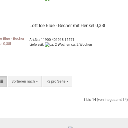
Loft Ice Blue - Becher mit Henkel 0,38l
Art.Nr.: 11900-401918-15571
Lieferzeit:
ca. 2 Wochen
Sortieren nach
pro Seite
Sortieren nach
72 pro Seite
1
bis
14
(von insgesamt
14