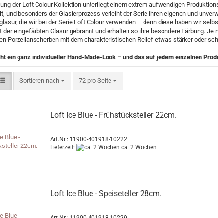
gung der Loft Colour Kollektion unterliegt einem extrem aufwendigen Produktion
lt, und besonders der Glasierprozess verleiht der Serie ihren eigenen und unverwe
glasur, die wir bei der Serie Loft Colour verwenden – denn diese haben wir selbs
it der eingefärbten Glasur gebrannt und erhalten so ihre besondere Färbung. Je
en Porzellanscherben mit dem charakteristischen Relief etwas stärker oder s
ht ein ganz individueller Hand-Made-Look – und das auf jedem einzelnen Prod
Sortieren nach
pro Seite
Sortieren nach
72 pro Seite
Loft Ice Blue - Frühstücksteller 22cm.
Art.Nr.: 11900-401918-10222
Lieferzeit:
ca. 2 Wochen
Loft Ice Blue - Speiseteller 28cm.
Art.Nr.: 11900-401918-10229