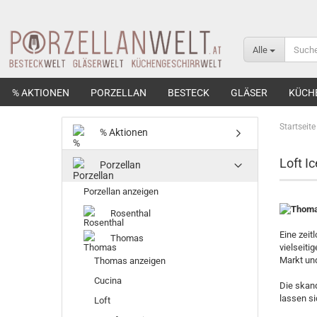
Alle
% AKTIONEN
PORZELLAN
BESTECK
GLÄSER
KÜCH
Startseite
% Aktionen
Loft Ic
Porzellan
Porzellan anzeigen
Rosenthal
Eine zeit
Thomas
vielseiti
Markt und
Thomas anzeigen
Cucina
Die skand
lassen si
Loft