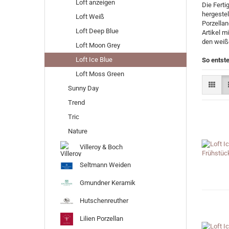
Loft anzeigen
Die Ferti
hergestel
Loft Weiß
Porzellan
Loft Deep Blue
Artikel m
den weiß
Loft Moon Grey
Loft Ice Blue
So entste
Loft Moss Green
Sunny Day
Trend
Tric
Nature
Villeroy & Boch
Seltmann Weiden
Gmundner Keramik
Hutschenreuther
Lilien Porzellan