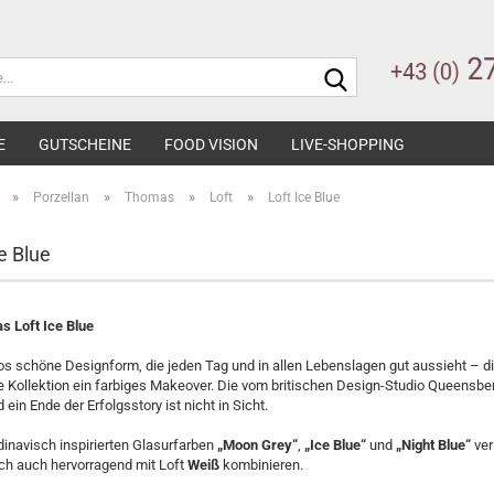
Suche...
E
GUTSCHEINE
FOOD VISION
LIVE-SHOPPING
»
»
»
»
Porzellan
Thomas
Loft
Loft Ice Blue
e Blue
los schöne Designform, die jeden Tag und in allen Lebenslagen gut aussieht – die
ge Kollektion ein farbiges Makeover. Die vom britischen Design-Studio Queensber
 ein Ende der Erfolgsstory ist nicht in Sicht.
inavisch inspirierten Glasurfarben
„Moon Grey“
,
„Ice Blue“
und
„Night Blue“
ver
ch auch hervorragend mit Loft
Weiß
kombinieren.