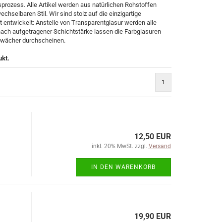
sprozess. Alle Artikel werden aus natürlichen Rohstoffen
chselbaren Stil. Wir sind stolz auf die einzigartige
t entwickelt: Anstelle von Transparentglasur werden alle
 nach aufgetragener Schichtstärke lassen die Farbglasuren
chwächer durchscheinen.
ukt.
1
12,50 EUR
inkl. 20% MwSt. zzgl.
Versand
IN DEN WARENKORB
19,90 EUR