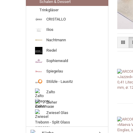
Schalen & Dessert
Trinkgläser
CRISTALLO
Ilios
Nachtmann
Riedel
Sophienwald
Spiegelau
Stölzle - Lausitz
Zalto
Zieher
Zwiesel Glas
Trebonn - Split Glass