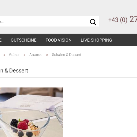
Suche...
E
GUTSCHEINE
FOOD VISION
LIVE-SHOPPING
»
»
»
Gläser
Arcoroc
Schalen & Dessert
n & Dessert