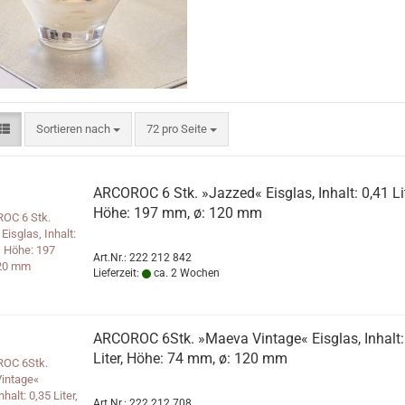
Sortieren nach
pro Seite
Sortieren nach
72 pro Seite
ARCOROC 6 Stk. »Jazzed« Eisglas, Inhalt: 0,41 Lit
Höhe: 197 mm, ø: 120 mm
Art.Nr.: 222 212 842
Lieferzeit:
ca. 2 Wochen
ARCOROC 6Stk. »Maeva Vintage« Eisglas, Inhalt:
Liter, Höhe: 74 mm, ø: 120 mm
Art.Nr.: 222 212 708