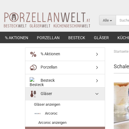
Alle
% AKTIONEN
PORZELLAN
BESTECK
GLÄSER
KÜCH
Startseite
% Aktionen
Schale
Porzellan
Besteck
Gläser
Gläser anzeigen
Arcoroc
Arcoroc anzeigen