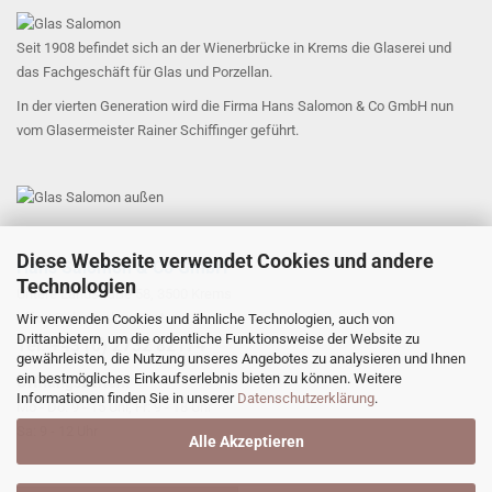
Seit 1908 befindet sich an der Wienerbrücke in Krems die Glaserei und
das Fachgeschäft für Glas und Porzellan.
In der vierten Generation wird die Firma Hans Salomon & Co GmbH nun
vom Glasermeister Rainer Schiffinger geführt.
Diese Webseite verwendet Cookies und andere
Hans Salomon & Co GmbH
Technologien
Untere Landstraße 58, 3500 Krems
office@glas-salomon.at
Wir verwenden Cookies und ähnliche Technologien, auch von
Drittanbietern, um die ordentliche Funktionsweise der Website zu
​Tel: +43 (0) 2732 82174
gewährleisten, die Nutzung unseres Angebotes zu analysieren und Ihnen
ein bestmögliches Einkaufserlebnis bieten zu können. Weitere
Öffnungszeiten:
Informationen finden Sie in unserer
Datenschutzerklärung
.
Mo - Do: 9 - 15 Uhr, Fr: 9 - 18 Uhr
Sa: 9 - 12 Uhr
Alle Akzeptieren