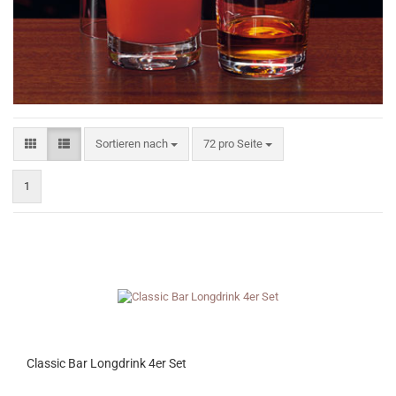
Sortieren nach
pro Seite
Sortieren nach
72 pro Seite
1
Classic Bar Longdrink 4er Set