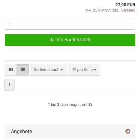
27,90 EUR
inkl. 20% MwSt. zzgl.
Versand
IN DEN WARENKORB
Sortieren nach
pro Seite
Sortieren nach
72 pro Seite
1
1
bis
3
(von insgesamt
3
)
Angebote