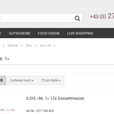
Suche...
E
GUTSCHEINE
FOOD VISION
LIVE-SHOPPING
»
»
»
Besteck
Ilios
Ilios »Nr. 1«
Nr. 1«
Sortieren nach
pro Seite
Sortieren nach
72 pro Seite
ILIOS »Nr. 1« 12x Dessertmesser
Art.Nr.: 227 798 805