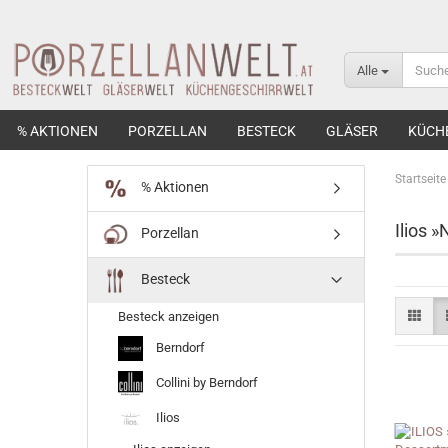
Alle
% AKTIONEN
PORZELLAN
BESTECK
GLÄSER
KÜCH
Startseite
% Aktionen
Ilios »
Porzellan
Besteck
Besteck anzeigen
Berndorf
Collini by Berndorf
Ilios