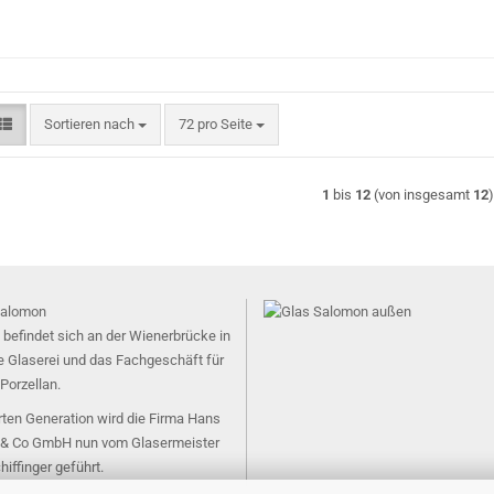
Sortieren nach
pro Seite
Sortieren nach
72 pro Seite
1
bis
12
(von insgesamt
12
 befindet sich an der Wienerbrücke in
e Glaserei und das Fachgeschäft für
Porzellan.
erten Generation wird die Firma Hans
& Co GmbH nun vom Glasermeister
hiffinger geführt.