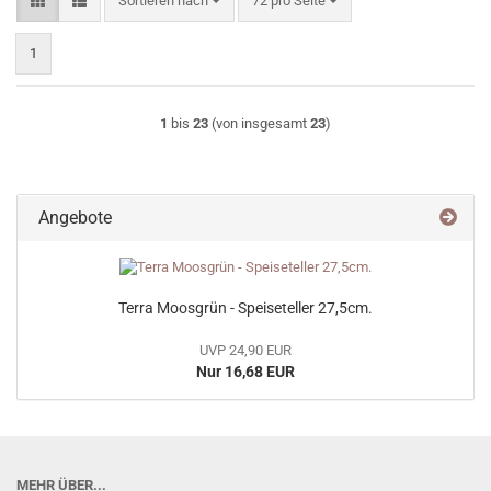
Sortieren nach
72 pro Seite
1
1
bis
23
(von insgesamt
23
)
Angebote
Terra Moosgrün - Speiseteller 27,5cm.
UVP 24,90 EUR
Nur 16,68 EUR
MEHR ÜBER...