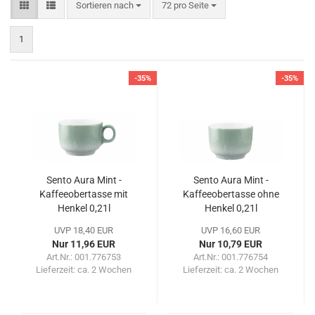
Sortieren nach
pro Seite
Sortieren nach
72 pro Seite
1
-35%
-35%
Sento Aura Mint -
Sento Aura Mint -
Kaffeeobertasse mit
Kaffeeobertasse ohne
Henkel 0,21l
Henkel 0,21l
UVP 18,40 EUR
UVP 16,60 EUR
Nur 11,96 EUR
Nur 10,79 EUR
Art.Nr.: 001.776753
Art.Nr.: 001.776754
Lieferzeit:
ca. 2 Wochen
Lieferzeit:
ca. 2 Wochen