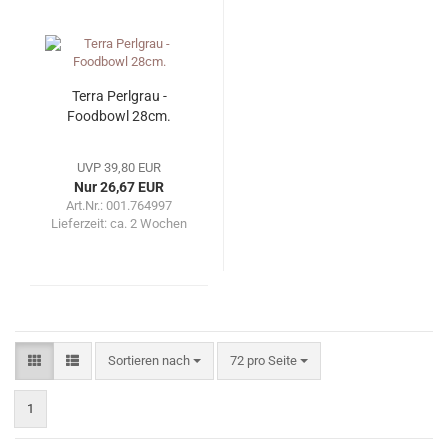
Terra Perlgrau -
Foodbowl 28cm.
UVP 39,80 EUR
Nur 26,67 EUR
Art.Nr.: 001.764997
Lieferzeit:
ca. 2 Wochen
Sortieren nach
pro Seite
Sortieren nach
72 pro Seite
1