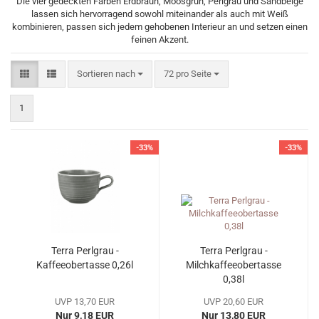
Die vier gedeckten Farben Erdbraun, Moosgrün, Perlgrau und Sandbeige
lassen sich hervorragend sowohl miteinander als auch mit Weiß
kombinieren, passen sich jedem gehobenen Interieur an und setzen einen
feinen Akzent.
Sortieren nach
pro Seite
Sortieren nach
72 pro Seite
1
-33%
-33%
Terra Perlgrau -
Terra Perlgrau -
Kaffeeobertasse 0,26l
Milchkaffeeobertasse
0,38l
UVP 13,70 EUR
UVP 20,60 EUR
Nur 9,18 EUR
Nur 13,80 EUR