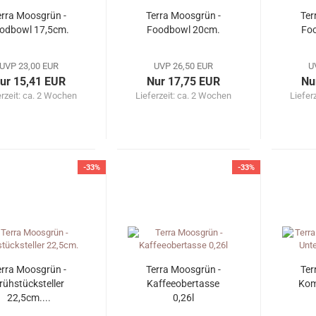
erra Moosgrün -
Terra Moosgrün -
Ter
odbowl 17,5cm.
Foodbowl 20cm.
Fo
UVP 23,00 EUR
UVP 26,50 EUR
U
ur 15,41 EUR
Nur 17,75 EUR
Nu
erzeit: ca. 2 Wochen
Lieferzeit: ca. 2 Wochen
Liefer
-33%
-33%
erra Moosgrün -
Terra Moosgrün -
Ter
rühstücksteller
Kaffeeobertasse
Kom
22,5cm....
0,26l