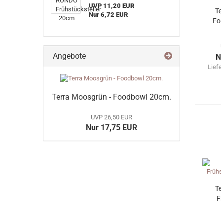
UVP 11,20 EUR
T
Nur 6,72 EUR
Fo
Angebote
N
Lief
Terra Moosgrün - Foodbowl 20cm.
UVP 26,50 EUR
Nur 17,75 EUR
T
F