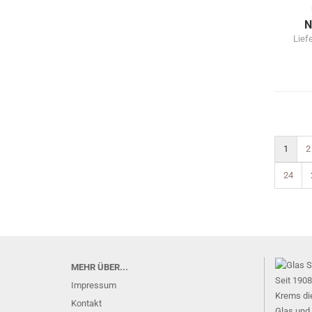
N
Lief
1
2
24
MEHR ÜBER...
Seit 1908
Impressum
Krems di
Kontakt
Glas und 