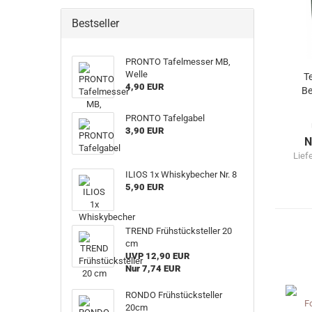
Bestseller
PRONTO Tafelmesser MB,
Welle
T
4,90 EUR
Be
PRONTO Tafelgabel
3,90 EUR
N
Lief
ILIOS 1x Whiskybecher Nr. 8
5,90 EUR
TREND Frühstücksteller 20
cm
UVP 12,90 EUR
Nur 7,74 EUR
RONDO Frühstücksteller
20cm