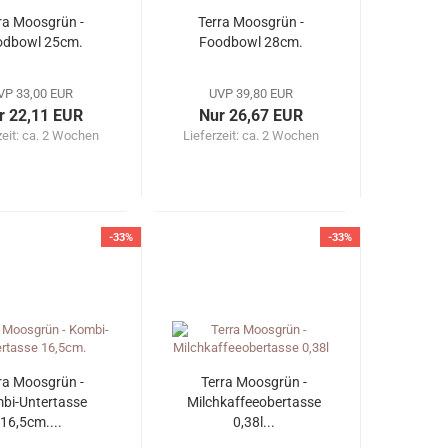
ra Moosgrün -
Terra Moosgrün -
odbowl 25cm.
Foodbowl 28cm.
VP 33,00 EUR
UVP 39,80 EUR
r 22,11 EUR
Nur 26,67 EUR
zeit: ca. 2 Wochen
Lieferzeit: ca. 2 Wochen
-33%
-33%
ra Moosgrün -
Terra Moosgrün -
bi-Untertasse
Milchkaffeeobertasse
16,5cm....
0,38l...