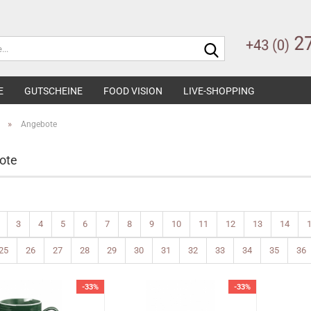
Suche...
E
GUTSCHEINE
FOOD VISION
LIVE-SHOPPING
»
Angebote
ote
3
4
5
6
7
8
9
10
11
12
13
14
25
26
27
28
29
30
31
32
33
34
35
36
-33%
-33%