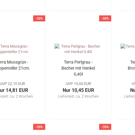
-33%
-33%
erra Moosgrün -
Terra Perlgrau -
Te
ppenteller 21cm.
Becher mit Henkel
Bro
0,40l
UVP 22,10 EUR
UVP 15,60 EUR
U
ur 14,81 EUR
Nur 10,45 EUR
Nu
erzeit: ca. 2 Wochen
Lieferzeit: ca. 2 Wochen
Liefer
-33%
-33%