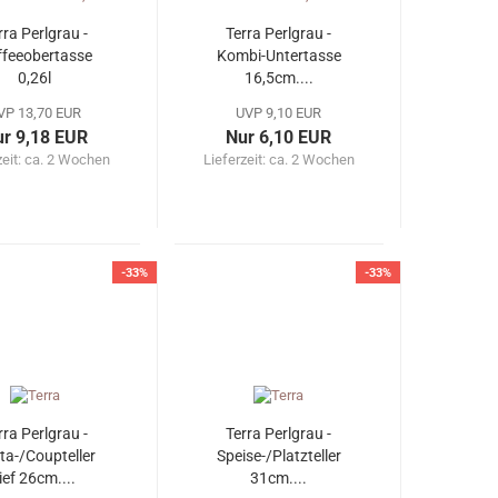
rra Perlgrau -
Terra Perlgrau -
ffeeobertasse
Kombi-Untertasse
0,26l
16,5cm....
VP 13,70 EUR
UVP 9,10 EUR
r 9,18 EUR
Nur 6,10 EUR
zeit: ca. 2 Wochen
Lieferzeit: ca. 2 Wochen
-33%
-33%
rra Perlgrau -
Terra Perlgrau -
ta-/Coupteller
Speise-/Platzteller
ief 26cm....
31cm....