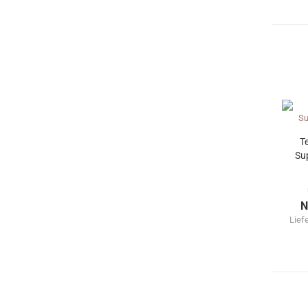
T
Su
N
Lief