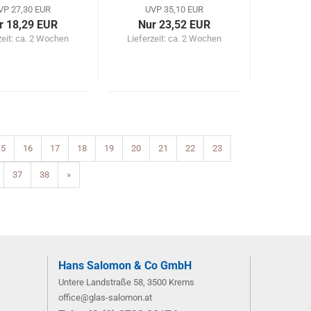
VP 27,30 EUR
UVP 35,10 EUR
r 18,29 EUR
Nur 23,52 EUR
zeit: ca. 2 Wochen
Lieferzeit: ca. 2 Wochen
15
16
17
18
19
20
21
22
23
37
38
»
Hans Salomon & Co GmbH
Untere Landstraße 58, 3500 Krems
office@glas-salomon.at