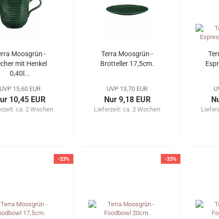
erra Moosgrün -
Terra Moosgrün -
Ter
cher mit Henkel
Brotteller 17,5cm.
Espr
0,40l...
UVP 15,60 EUR
UVP 13,70 EUR
U
ur 10,45 EUR
Nur 9,18 EUR
Nu
erzeit: ca. 2 Wochen
Lieferzeit: ca. 2 Wochen
Liefer
-33%
-33%