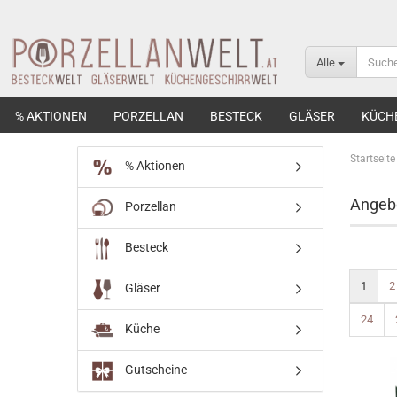
Alle
% AKTIONEN
PORZELLAN
BESTECK
GLÄSER
KÜCH
Startseite
% Aktionen
Angeb
Porzellan
Besteck
1
2
Gläser
24
Küche
Gutscheine