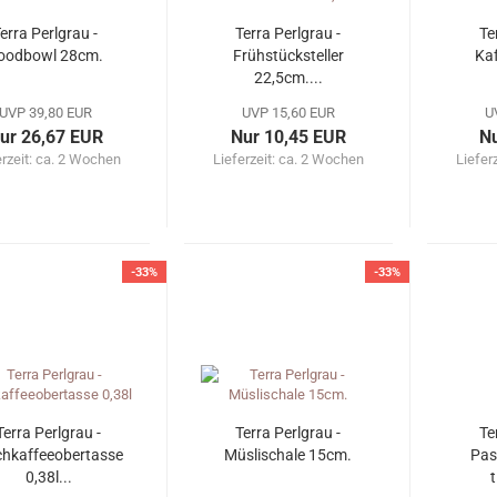
erra Perlgrau -
Terra Perlgrau -
Te
oodbowl 28cm.
Frühstücksteller
Ka
22,5cm....
UVP 39,80 EUR
UVP 15,60 EUR
U
ur 26,67 EUR
Nur 10,45 EUR
Nu
erzeit: ca. 2 Wochen
Lieferzeit: ca. 2 Wochen
Liefer
-33%
-33%
Terra Perlgrau -
Terra Perlgrau -
Te
chkaffeeobertasse
Müslischale 15cm.
Pas
0,38l...
t