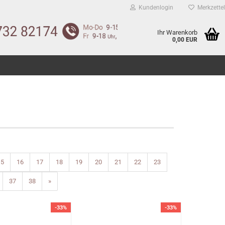
Kundenlogin
Merkzettel
Ihr Warenkorb
0,00 EUR
15
16
17
18
19
20
21
22
23
37
38
»
-33%
-33%