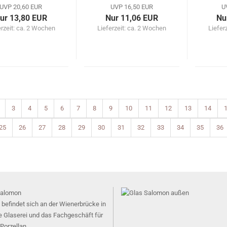
UVP 20,60 EUR
UVP 16,50 EUR
U
ur 13,80 EUR
Nur 11,06 EUR
Nu
erzeit: ca. 2 Wochen
Lieferzeit: ca. 2 Wochen
Liefer
3
4
5
6
7
8
9
10
11
12
13
14
25
26
27
28
29
30
31
32
33
34
35
36
 befindet sich an der Wienerbrücke in
e Glaserei und das Fachgeschäft für
Porzellan.