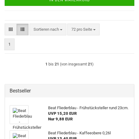
IN DEN WARENKORB
Sortieren nach
pro Seite
Sortieren nach
72 pro Seite
1
1
bis
21
(von insgesamt
21
)
Bestseller
Beat Fliederblau - Frühstücksteller rund 23cm.
UVP 15,20 EUR
Nur 9,88 EUR
Beat Fliederblau - Kaffeeobere 0,26l
UVP 13,40 EUR