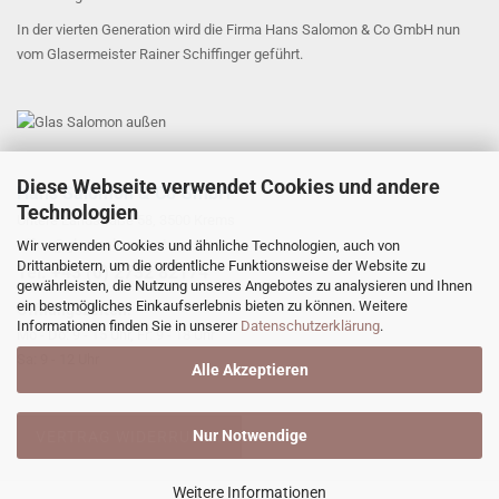
In der vierten Generation wird die Firma Hans Salomon & Co GmbH nun
vom Glasermeister Rainer Schiffinger geführt.
Diese Webseite verwendet Cookies und andere
Hans Salomon & Co GmbH
Technologien
Untere Landstraße 58, 3500 Krems
office@glas-salomon.at
Wir verwenden Cookies und ähnliche Technologien, auch von
Drittanbietern, um die ordentliche Funktionsweise der Website zu
​Tel: +43 (0) 2732 82174
gewährleisten, die Nutzung unseres Angebotes zu analysieren und Ihnen
ein bestmögliches Einkaufserlebnis bieten zu können. Weitere
Öffnungszeiten:
Informationen finden Sie in unserer
Datenschutzerklärung
.
Mo - Do: 9 - 15 Uhr, Fr: 9 - 18 Uhr
Sa: 9 - 12 Uhr
Alle Akzeptieren
Nur Notwendige
VERTRAG WIDERRUFEN
Weitere Informationen