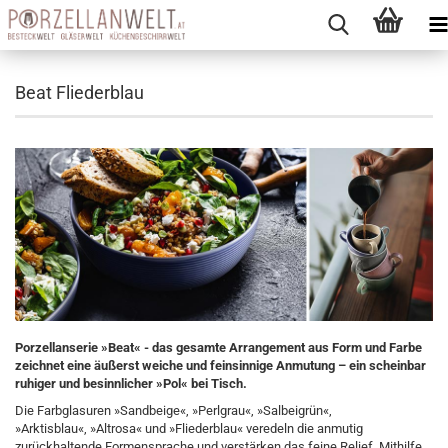
Beat Fliederblau
Porzellanserie »Beat« - das gesamte Arrangement aus Form und Farbe
zeichnet eine äußerst weiche und feinsinnige Anmutung – ein scheinbar
ruhiger und besinnlicher »Pol« bei Tisch.
Die Farbglasuren »Sandbeige«, »Perlgrau«, »Salbeigrün«,
»Arktisblau«, »Altrosa« und »Fliederblau« veredeln die anmutig
zurückhaltende Formensprache und verstärken das feine Relief. Mithilfe