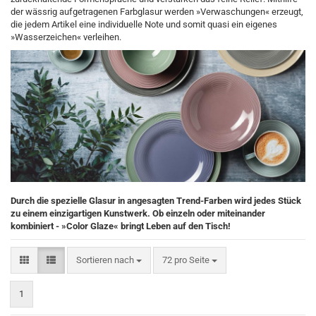
der wässrig aufgetragenen Farbglasur werden »Verwaschungen« erzeugt,
die jedem Artikel eine individuelle Note und somit quasi ein eigenes
»Wasserzeichen« verleihen.
Durch die spezielle Glasur in angesagten Trend-Farben wird jedes Stück
zu einem einzigartigen Kunstwerk. Ob einzeln oder miteinander
kombiniert - »Color Glaze« bringt Leben auf den Tisch!
Sortieren nach
pro Seite
Sortieren nach
72 pro Seite
1