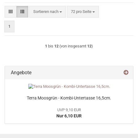
Sortieren nach
pro Seite
Sortieren nach
72 pro Seite
1
1
bis
12
(von insgesamt
12
)
Angebote
Terra Moosgrün - Kombi-Untertasse 16,5cm.
UVP 9,10 EUR
Nur 6,10 EUR