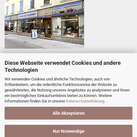
Diese Webseite verwendet Cookies und andere
Hans Salomon & Co GmbH
Technologien
Untere Landstraße 58, 3500 Krems
office@glas-salomon.at
Wir verwenden Cookies und ähnliche Technologien, auch von
Drittanbietern, um die ordentliche Funktionsweise der Website zu
​Tel: +43 (0) 2732 82174
gewährleisten, die Nutzung unseres Angebotes zu analysieren und Ihnen
ein bestmögliches Einkaufserlebnis bieten zu können. Weitere
Öffnungszeiten:
Informationen finden Sie in unserer
Datenschutzerklärung
.
Mo - Do: 9 - 15 Uhr, Fr: 9 - 18 Uhr
Sa: 9 - 12 Uhr
Alle Akzeptieren
Nur Notwendige
VERTRAG WIDERRUFEN