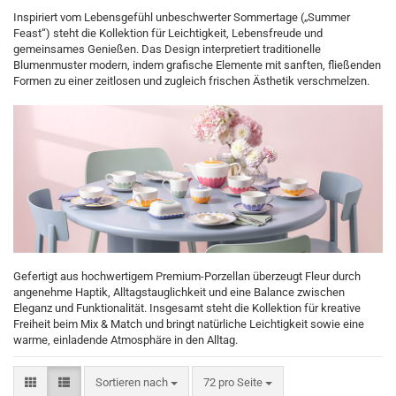
Inspiriert vom Lebensgefühl unbeschwerter Sommertage („Summer
Feast“) steht die Kollektion für Leichtigkeit, Lebensfreude und
gemeinsames Genießen. Das Design interpretiert traditionelle
Blumenmuster modern, indem grafische Elemente mit sanften, fließenden
Formen zu einer zeitlosen und zugleich frischen Ästhetik verschmelzen.
Gefertigt aus hochwertigem Premium-Porzellan überzeugt Fleur durch
angenehme Haptik, Alltagstauglichkeit und eine Balance zwischen
Eleganz und Funktionalität. Insgesamt steht die Kollektion für kreative
Freiheit beim Mix & Match und bringt natürliche Leichtigkeit sowie eine
warme, einladende Atmosphäre in den Alltag.
Sortieren nach
pro Seite
Sortieren nach
72 pro Seite