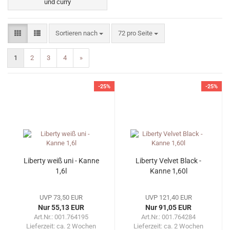
und curry
Sortieren nach
pro Seite
Sortieren nach
72 pro Seite
1
2
3
4
»
-25%
-25%
Liberty weiß uni - Kanne
Liberty Velvet Black -
1,6l
Kanne 1,60l
UVP 73,50 EUR
UVP 121,40 EUR
Nur 55,13 EUR
Nur 91,05 EUR
Art.Nr.: 001.764195
Art.Nr.: 001.764284
Lieferzeit:
ca. 2 Wochen
Lieferzeit:
ca. 2 Wochen