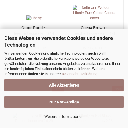
Grape Purple -
Cocoa Brown -
Teeobertasse klein 0,14l
Teeobertasse klein 0,14l
Diese Webseite verwendet Cookies und andere
Technologien
UVP 17,10 EUR
UVP 17,10 EUR
Wir verwenden Cookies und ähnliche Technologien, auch von
Nur 11,12 EUR
Nur 11,12 EUR
Drittanbietern, um die ordentliche Funktionsweise der Website zu
Art.Nr.: 001.777558
Art.Nr.: 001.777573
gewährleisten, die Nutzung unseres Angebotes zu analysieren und Ihnen
Lieferzeit:
ca. 2 Wochen
Lieferzeit:
ca. 2 Wochen
ein bestmögliches Einkaufserlebnis bieten zu können. Weitere
Informationen finden Sie in unserer
Datenschutzerklärung
.
Alle Akzeptieren
-25%
-25%
Nur Notwendige
Weitere Informationen