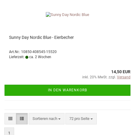
Sunny Day Nordic Blue - Eierbecher
Art.Nr.: 10850-408545-15520
Lieferzeit:
ca. 2 Wochen
14,50 EUR
inkl. 20% MwSt. zzgl.
Versand
IN DEN WARENKORB
Sortieren nach
pro Seite
Sortieren nach
72 pro Seite
1