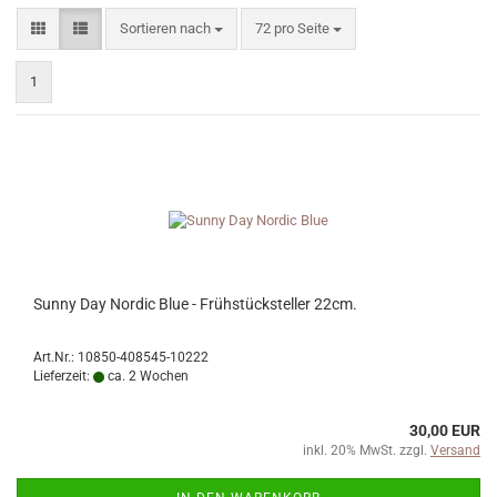
Sortieren nach
pro Seite
Sortieren nach
72 pro Seite
1
Sunny Day Nordic Blue - Frühstücksteller 22cm.
Art.Nr.: 10850-408545-10222
Lieferzeit:
ca. 2 Wochen
30,00 EUR
inkl. 20% MwSt. zzgl.
Versand