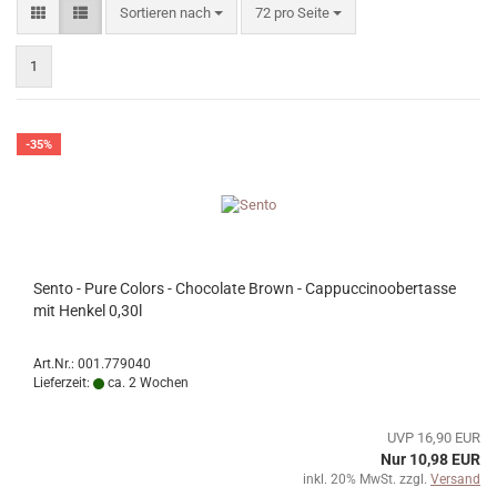
Sortieren nach
pro Seite
Sortieren nach
72 pro Seite
1
-35%
Sento - Pure Colors - Chocolate Brown - Cappuccinoobertasse
mit Henkel 0,30l
Art.Nr.: 001.779040
Lieferzeit:
ca. 2 Wochen
UVP 16,90 EUR
Nur 10,98 EUR
inkl. 20% MwSt. zzgl.
Versand