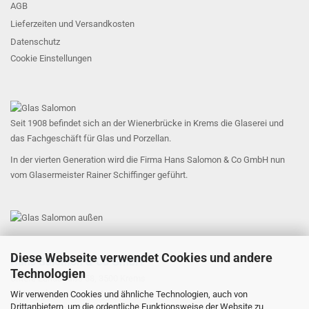
AGB
Lieferzeiten und Versandkosten
Datenschutz
Cookie Einstellungen
Seit 1908 befindet sich an der Wienerbrücke in Krems die Glaserei und
das Fachgeschäft für Glas und Porzellan.
In der vierten Generation wird die Firma Hans Salomon & Co GmbH nun
vom Glasermeister Rainer Schiffinger geführt.
Diese Webseite verwendet Cookies und andere
Hans Salomon & Co GmbH
Technologien
Untere Landstraße 58, 3500 Krems
office@glas-salomon.at
Wir verwenden Cookies und ähnliche Technologien, auch von
Drittanbietern, um die ordentliche Funktionsweise der Website zu