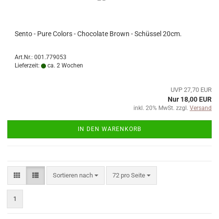
Sento - Pure Colors - Chocolate Brown - Schüssel 20cm.
Art.Nr.: 001.779053
Lieferzeit:
ca. 2 Wochen
UVP 27,70 EUR
Nur 18,00 EUR
inkl. 20% MwSt. zzgl.
Versand
IN DEN WARENKORB
Sortieren nach
pro Seite
Sortieren nach
72 pro Seite
1