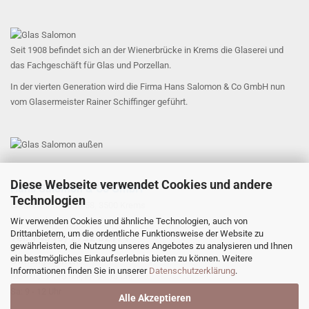
Seit 1908 befindet sich an der Wienerbrücke in Krems die Glaserei und
das Fachgeschäft für Glas und Porzellan.
In der vierten Generation wird die Firma Hans Salomon & Co GmbH nun
vom Glasermeister Rainer Schiffinger geführt.
Diese Webseite verwendet Cookies und andere
Hans Salomon & Co GmbH
Technologien
Untere Landstraße 58, 3500 Krems
office@glas-salomon.at
Wir verwenden Cookies und ähnliche Technologien, auch von
Drittanbietern, um die ordentliche Funktionsweise der Website zu
​Tel: +43 (0) 2732 82174
gewährleisten, die Nutzung unseres Angebotes zu analysieren und Ihnen
ein bestmögliches Einkaufserlebnis bieten zu können. Weitere
Öffnungszeiten:
Informationen finden Sie in unserer
Datenschutzerklärung
.
Mo - Do: 9 - 15 Uhr, Fr: 9 - 18 Uhr
Sa: 9 - 12 Uhr
Alle Akzeptieren