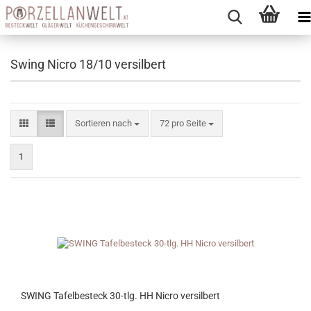
Swing Nicro 18/10 versilbert
Sortieren nach
pro Seite
Sortieren nach
72 pro Seite
1
SWING Tafelbesteck 30-tlg. HH Nicro versilbert