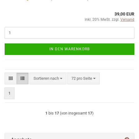
39,00 EUR
inkl. 20% MwSt. zzgl.
Versand
IN DEN WARENKORB
Sortieren nach
pro Seite
Sortieren nach
72 pro Seite
1
1
bis
17
(von insgesamt
17
)