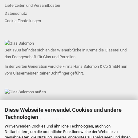
Lieferzeiten und Versandkosten
Datenschutz
Cookie Einstellungen
Seit 1908 befindet sich an der Wienerbrücke in Krems die Glaserei und
das Fachgeschäft für Glas und Porzellan.
In der vierten Generation wird die Firma Hans Salomon & Co GmbH nun
vom Glasermeister Rainer Schiffinger geführt.
Diese Webseite verwendet Cookies und andere
Hans Salomon & Co GmbH
Technologien
Untere Landstraße 58, 3500 Krems
office@glas-salomon.at
Wir verwenden Cookies und ähnliche Technologien, auch von
Drittanbietern, um die ordentliche Funktionsweise der Website zu
​Tel: +43 (0) 2732 82174
gewährleisten, die Nutzung unseres Angebotes zu analysieren und Ihnen