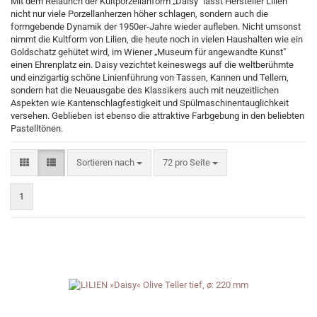
Mit dem Relaunch der Kultporzellanform „Daisy" lässt Hersteller Lilien
nicht nur viele Porzellanherzen höher schlagen, sondern auch die
formgebende Dynamik der 1950er-Jahre wieder aufleben. Nicht umsonst
nimmt die Kultform von Lilien, die heute noch in vielen Haushalten wie ein
Goldschatz gehütet wird, im Wiener „Museum für angewandte Kunst"
einen Ehrenplatz ein. Daisy vezichtet keineswegs auf die weltberühmte
und einzigartig schöne Linienführung von Tassen, Kannen und Tellern,
sondern hat die Neuausgabe des Klassikers auch mit neuzeitlichen
Aspekten wie Kantenschlagfestigkeit und Spülmaschinentauglichkeit
versehen. Geblieben ist ebenso die attraktive Farbgebung in den beliebten
Pastelltönen.
Sortieren nach
pro Seite
Sortieren nach
72 pro Seite
1