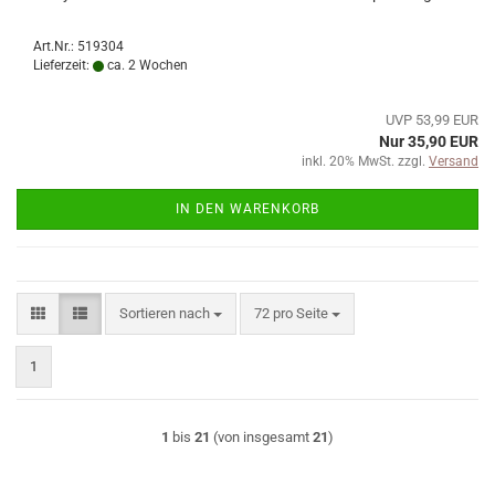
Art.Nr.: 519304
Lieferzeit:
ca. 2 Wochen
UVP 53,99 EUR
Nur 35,90 EUR
inkl. 20% MwSt. zzgl.
Versand
IN DEN WARENKORB
Sortieren nach
pro Seite
Sortieren nach
72 pro Seite
1
1
bis
21
(von insgesamt
21
)