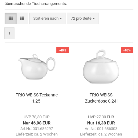
überraschende Tischarrangements.
Sortieren nach
pro Seite
Sortieren nach
72 pro Seite
1
-40%
-40%
TRIO WEISS Teekanne
TRIO WEISS
1,25l
Zuckerdose 0,24l
UVP 78,30 EUR
UVP 27,30 EUR
Nur 46,98 EUR
Nur 16,38 EUR
Art.Nr.: 001.686297
Art.Nr.: 001.686303
Lieferzeit:
ca. 2 Wochen
Lieferzeit:
ca. 2 Wochen