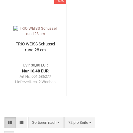
-40%
TRIO WEISS Schüssel
rund 28 cm
UVP 30,80 EUR
Nur 18,48 EUR
Art.Nr.: 001.686277
Lieferzeit:
ca. 2 Wochen
Sortieren nach
pro Seite
Sortieren nach
72 pro Seite