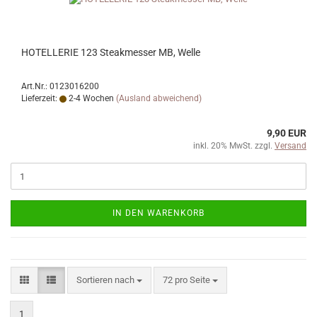
HOTELLERIE 123 Steakmesser MB, Welle
Art.Nr.: 0123016200
Lieferzeit:
2-4 Wochen
(Ausland abweichend)
9,90 EUR
inkl. 20% MwSt. zzgl.
Versand
IN DEN WARENKORB
Sortieren nach
pro Seite
Sortieren nach
72 pro Seite
1