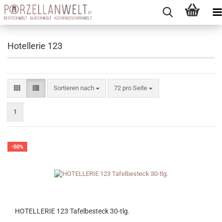
Hotellerie 123
Sortieren nach
pro Seite
Sortieren nach
72 pro Seite
1
-50%
HOTELLERIE 123 Tafelbesteck 30-tlg.