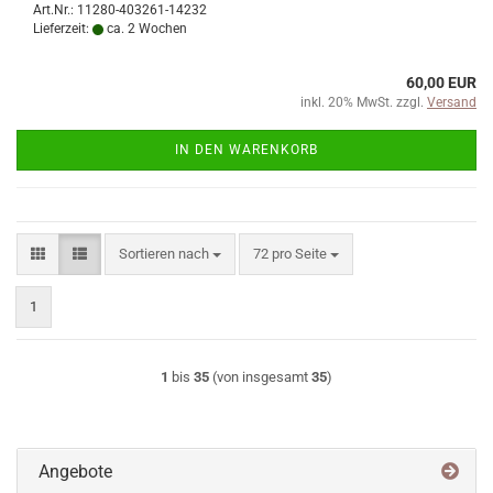
Art.Nr.: 11280-403261-14232
Lieferzeit:
ca. 2 Wochen
60,00 EUR
inkl. 20% MwSt. zzgl.
Versand
IN DEN WARENKORB
Sortieren nach
pro Seite
Sortieren nach
72 pro Seite
1
1
bis
35
(von insgesamt
35
)
Angebote