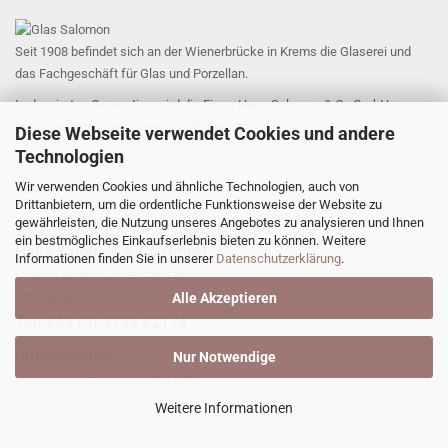
Seit 1908 befindet sich an der Wienerbrücke in Krems die Glaserei und
das Fachgeschäft für Glas und Porzellan.
In der vierten Generation wird die Firma Hans Salomon & Co GmbH nun
vom Glasermeister Rainer Schiffinger geführt.
Diese Webseite verwendet Cookies und andere
Technologien
Wir verwenden Cookies und ähnliche Technologien, auch von
Drittanbietern, um die ordentliche Funktionsweise der Website zu
gewährleisten, die Nutzung unseres Angebotes zu analysieren und Ihnen
ein bestmögliches Einkaufserlebnis bieten zu können. Weitere
Hans Salomon & Co GmbH
Informationen finden Sie in unserer
Datenschutzerklärung
.
Untere Landstraße 58, 3500 Krems
Alle Akzeptieren
office@glas-salomon.at
​Tel: +43 (0) 2732 82174
Öffnungszeiten:
Nur Notwendige
Mo - Do: 9 - 15 Uhr, Fr: 9 - 18 Uhr
Sa: 9 - 12 Uhr
Weitere Informationen