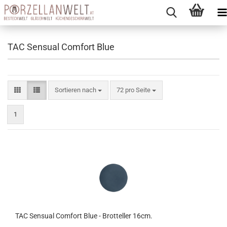
TAC Sensual Comfort Blue
Sortieren nach
pro Seite
Sortieren nach
72 pro Seite
1
TAC Sensual Comfort Blue - Brotteller 16cm.