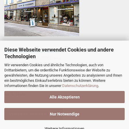
Diese Webseite verwendet Cookies und andere
Hans Salomon & Co GmbH
Technologien
Untere Landstraße 58, 3500 Krems
office@glas-salomon.at
Wir verwenden Cookies und ähnliche Technologien, auch von
Drittanbietern, um die ordentliche Funktionsweise der Website zu
​Tel: +43 (0) 2732 82174
gewährleisten, die Nutzung unseres Angebotes zu analysieren und Ihnen
ein bestmögliches Einkaufserlebnis bieten zu können. Weitere
Öffnungszeiten:
Informationen finden Sie in unserer
Datenschutzerklärung
.
Mo - Do: 9 - 15 Uhr, Fr: 9 - 18 Uhr
Sa: 9 - 12 Uhr
Alle Akzeptieren
Nur Notwendige
VERTRAG WIDERRUFEN
Weitere Informationen