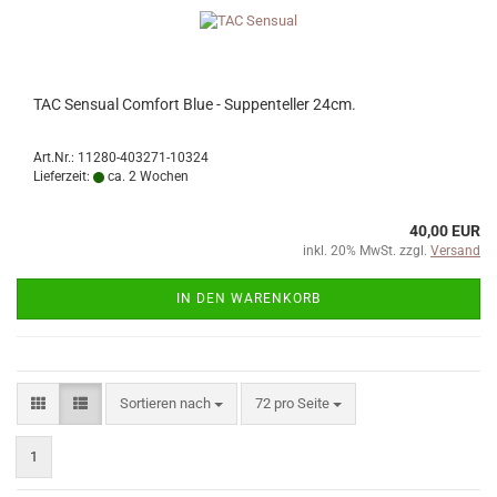
TAC Sensual Comfort Blue - Suppenteller 24cm.
Art.Nr.: 11280-403271-10324
Lieferzeit:
ca. 2 Wochen
40,00 EUR
inkl. 20% MwSt. zzgl.
Versand
IN DEN WARENKORB
Sortieren nach
pro Seite
Sortieren nach
72 pro Seite
1