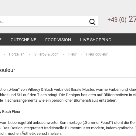
Suche...
E
GUTSCHEINE
FOOD VISION
LIVE-SHOPPING
»
»
»
»
Porzellan
Villeroy & Boch
Fleur
Fleur couleur
couleur
ktion „Fleur“ von Villeroy & Boch verbindet florale Muster, warme Farben und 
hkeit und Stil auf den Tisch bringt. Die Designs basieren auf Blütenmotiven in v
lle Tischarrangements wie ein persönlicher Blumenstrauß entstehen.
rt vom Lebensgefühl unbeschwerter Sommertage („Summer Feast“) steht die Kol
 Das Design interpretiert traditionelle Blumenmuster modern, indem grafische E
ich frischen Ästhetik verschmelzen.