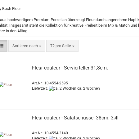
 aus hochwertigem Premium-Porzellan überzeugt Fleur durch angenehme Haptik,
lität. Insgesamt steht die Kollektion für kreative Freiheit beim Mix & Match und
e in den Alltag.
Sortieren nach
pro Seite
Sortieren nach
72 pro Seite
Fleur couleur - Servierteller 31,8cm.
Art.Nr.: 10-4554-2595
Lieferzeit:
ca. 2 Wochen
Fleur couleur - Salatschüssel 38cm. 3,4l
Art.Nr.: 10-4554-3140
Lieferzeit:
ca. 2 Wochen