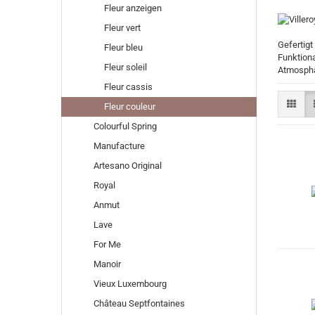
Fleur anzeigen
Fleur vert
Gefertigt
Fleur bleu
Funktiona
Fleur soleil
Atmosphär
Fleur cassis
Fleur couleur
Colourful Spring
Manufacture
Artesano Original
Royal
Anmut
Lave
For Me
Manoir
Vieux Luxembourg
Château Septfontaines