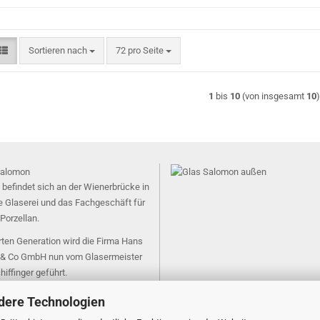
Sortieren nach
pro Seite
Sortieren nach
72 pro Seite
1
bis
10
(von insgesamt
10
 befindet sich an der Wienerbrücke in
e Glaserei und das Fachgeschäft für
Porzellan.
erten Generation wird die Firma Hans
& Co GmbH nun vom Glasermeister
hiffinger geführt.
dere Technologien