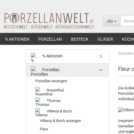
Alle
% AKTIONEN
PORZELLAN
BESTECK
GLÄSER
KÜCH
Startseite
% Aktionen
Fleur 
Porzellan
Porzellan anzeigen
Die Kolle
Rosenthal
Persönlic
individue
Thomas
Villeroy & Boch
Inspirie
Villeroy & Boch anzeigen
Genießen.
Fleur
und zugle