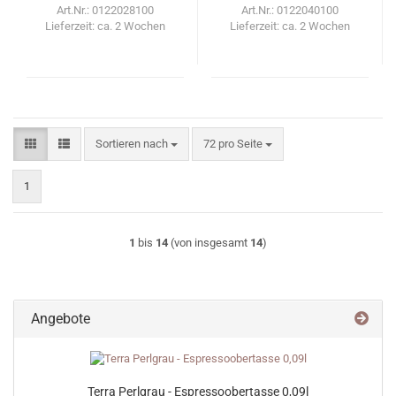
Art.Nr.: 0122028100
Art.Nr.: 0122040100
Lieferzeit:
ca. 2 Wochen
Lieferzeit:
ca. 2 Wochen
Sortieren nach
pro Seite
Sortieren nach
72 pro Seite
1
1
bis
14
(von insgesamt
14
)
Angebote
Terra Perlgrau - Espressoobertasse 0,09l