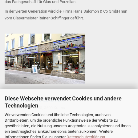
das Fachgeschäft für Glas und Porzellan.
In der vierten Generation wird die Firma Hans Salomon & Co GmbH nun
vom Glasermeister Rainer Schiffinger geführt.
Diese Webseite verwendet Cookies und andere
Hans Salomon & Co GmbH
Technologien
Untere Landstraße 58, 3500 Krems
office@glas-salomon.at
Wir verwenden Cookies und ähnliche Technologien, auch von
Drittanbietern, um die ordentliche Funktionsweise der Website zu
​Tel: +43 (0) 2732 82174
gewährleisten, die Nutzung unseres Angebotes zu analysieren und Ihnen
ein bestmögliches Einkaufserlebnis bieten zu können. Weitere
Öffnungszeiten:
Informationen finden Sie in unserer
Datenschutzerklärung
.