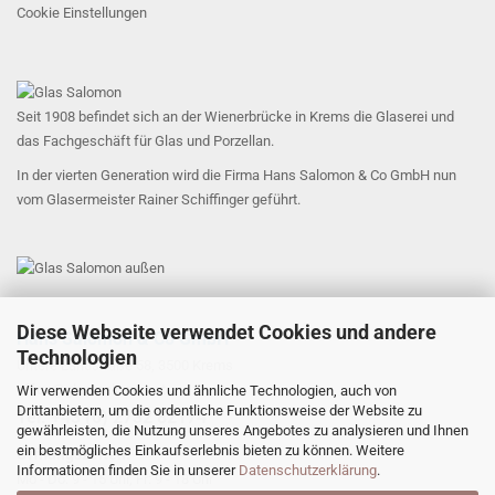
Cookie Einstellungen
Seit 1908 befindet sich an der Wienerbrücke in Krems die Glaserei und
das Fachgeschäft für Glas und Porzellan.
In der vierten Generation wird die Firma Hans Salomon & Co GmbH nun
vom Glasermeister Rainer Schiffinger geführt.
Diese Webseite verwendet Cookies und andere
Hans Salomon & Co GmbH
Technologien
Untere Landstraße 58, 3500 Krems
office@glas-salomon.at
Wir verwenden Cookies und ähnliche Technologien, auch von
Drittanbietern, um die ordentliche Funktionsweise der Website zu
​Tel: +43 (0) 2732 82174
gewährleisten, die Nutzung unseres Angebotes zu analysieren und Ihnen
ein bestmögliches Einkaufserlebnis bieten zu können. Weitere
Öffnungszeiten:
Informationen finden Sie in unserer
Datenschutzerklärung
.
Mo - Do: 9 - 15 Uhr, Fr: 9 - 18 Uhr