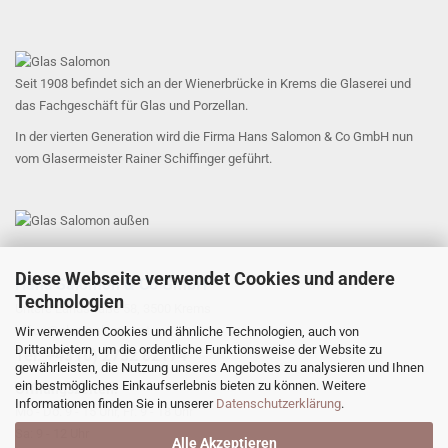
Seit 1908 befindet sich an der Wienerbrücke in Krems die Glaserei und
das Fachgeschäft für Glas und Porzellan.
In der vierten Generation wird die Firma Hans Salomon & Co GmbH nun
vom Glasermeister Rainer Schiffinger geführt.
Diese Webseite verwendet Cookies und andere
Hans Salomon & Co GmbH
Technologien
Untere Landstraße 58, 3500 Krems
office@glas-salomon.at
Wir verwenden Cookies und ähnliche Technologien, auch von
Drittanbietern, um die ordentliche Funktionsweise der Website zu
​Tel: +43 (0) 2732 82174
gewährleisten, die Nutzung unseres Angebotes zu analysieren und Ihnen
ein bestmögliches Einkaufserlebnis bieten zu können. Weitere
Öffnungszeiten:
Informationen finden Sie in unserer
Datenschutzerklärung
.
Mo - Do: 9 - 15 Uhr, Fr: 9 - 18 Uhr
Sa: 9 - 12 Uhr
Alle Akzeptieren